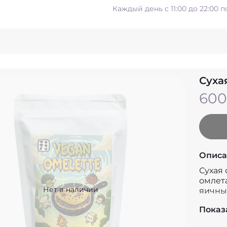
Каждый день с 11:00 до 22:00 
Суха
600
Описа
Сухая
омлет
Нет в наличии
яичны
смеси 
Показ
и пита
готов