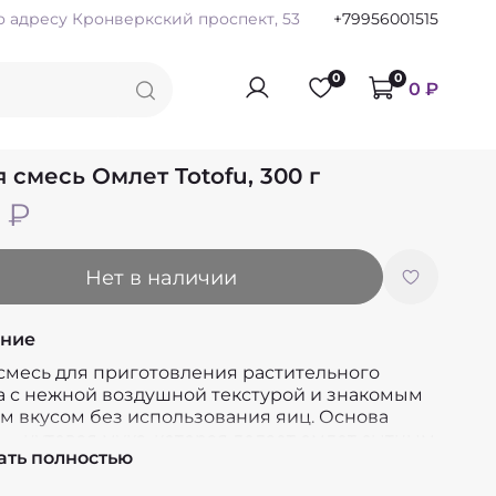
по адресу Кронверкский проспект, 53
+79956001515
0
0
0 ₽
я смесь Омлет Totofu, 300 г
 ₽
Нет в наличии
ние
 смесь для приготовления растительного
а с нежной воздушной текстурой и знакомым
м вкусом без использования яиц. Основа
— нутовая мука, которая делает омлет сытным
ать полностью
тельным. Благодаря чёрной соли кала намак
ое блюдо обладает характерным яичным