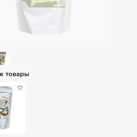
арома
насыщ
Состав
пищев
чёрная
карбо
сода (
папри
сушён
базили
Пищева
е товары
углево
Энерге