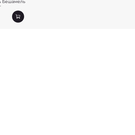
ь Бешамель
г