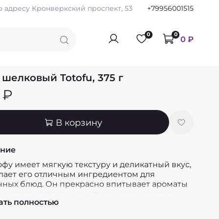
по адресу Кронверкский проспект, 53
+79956001515
0
0
0 ₽
 шелковый Totofu, 375 г
 ₽
В корзину
ние
офу имеет мягкую текстуру и деликатный вкус,
елает его отличным ингредиентом для
чных блюд. Он прекрасно впитывает ароматы
х ингредиентов и может использоваться в
ать полностью
х, супах, рагу, а также в десертах.