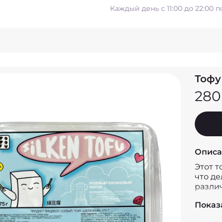
Каждый день с 11:00 до 22:00 
Тофу
280
Описа
Этот т
что д
разли
други
Показ
салата