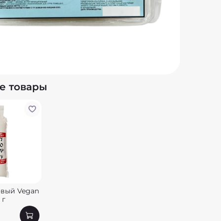
Состав
коагул
Пищева
углево
Энерге
е товары
овый Vegan
 г