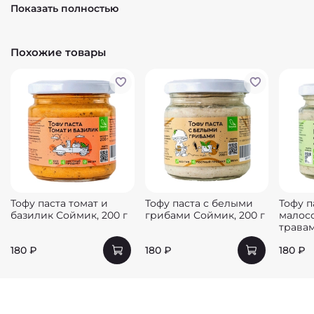
кислота, ароматизаторы.
Показать полностью
Пищевая ценность на 100 г (84 кКал): белки – 8,5 г;
жиры – 4,5 г; углеводы – 2,3 г
Похожие товары
Тофу паста томат и
Тофу паста с белыми
Тофу п
базилик Соймик, 200 г
грибами Соймик, 200 г
малос
травам
180 ₽
180 ₽
180 ₽