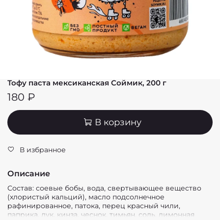
Тофу паста мексиканская Соймик, 200 г
180 ₽
В корзину
В избранное
Описание
Состав: соевые бобы, вода, свертывающее вещество
(хлористый кальций), масло подсолнечное
рафинированное, патока, перец красный чили,
паприка, лук, кинза, чеснок, тимьян, соль, лимонная