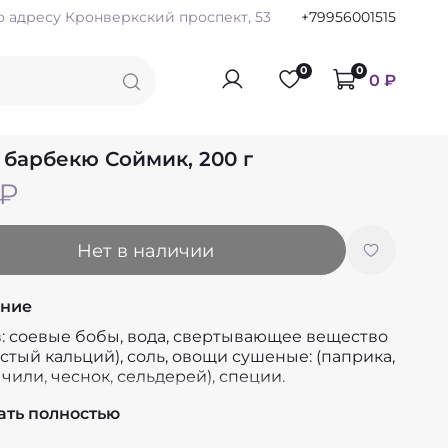
по адресу Кронверкский проспект, 53
+79956001515
0
0
0 ₽
 барбекю Соймик, 200 г
 ₽
Нет в наличии
ние
в: соевые бобы, вода, свертывающее вещество
стый кальций), соль, овощи сушеные: (паприка,
чили, чеснок, сельдерей), специи.
 г 9
ать полностью
г 2.5