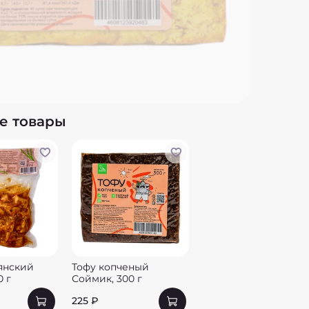
Углево
Калори
е товары
янский
Тофу копченый
0 г
Соймик, 300 г
225 ₽