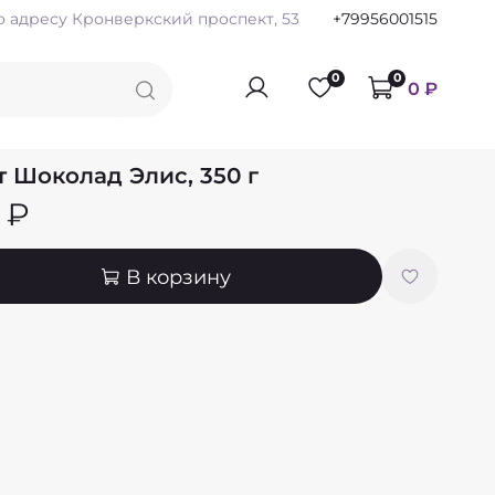
по адресу Кронверкский проспект, 53
+79956001515
0
0
0 ₽
т Шоколад Элис, 350 г
 ₽
В корзину