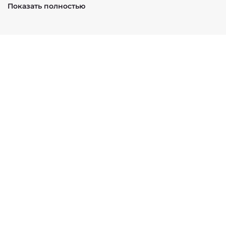
Показать полностью
На 100 г:
Углеводы - 7 г
Энергетическая ценность - 28 ккал