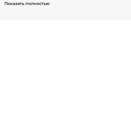
На 100 г:
Показать полностью
Углеводы - 6 г
Энергетическая ценность - 24 г