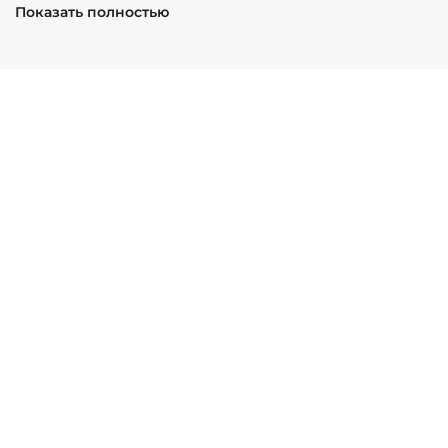
На 100 г:
Показать полностью
Углеводы - 9 г
Энергетическая ценность - 39 ккал