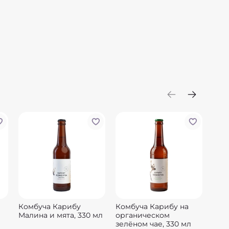
ды, г 4.8
и, ккал 24
Комбуча Карибу
Комбуча Карибу на
Ком
Малина и мята, 330 мл
органическом
Шип
зелёном чае, 330 мл
330