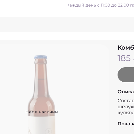
Каждый день с 11:00 до 22:00 
Комб
185
Описа
Состав
шелухи
Нет в наличии
культу
Белки,
Показ
Жиры, 