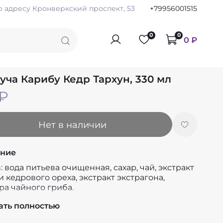
по адресу Кронверкский проспект, 53
+79956001515
0
0
0 ₽
уча Карибу Кедр Тархун, 330 мл
 ₽
Нет в наличии
ние
: вода питьева очищенная, сахар, чай, экстракт
 кедрового ореха, экстракт экстрагона,
ра чайного гриба.
 г 0
ать полностью
г 0