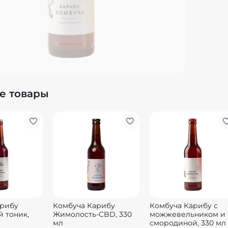
Углево
Калори
е товары
арибу
Комбуча Карибу
Комбуча Карибу с
 тоник,
Жимолость-CBD, 330
можжевельником и
мл
смородиной, 330 мл