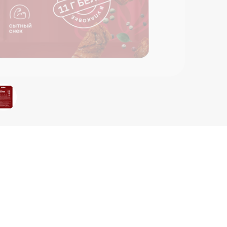
питье
"Суджу
порош
декст
натур
молот
На 100 
Белки 
Жиры -
Углево
Энерге