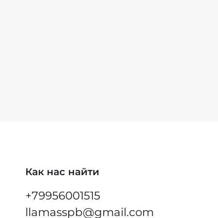
вая, масло оливковое, ароматизатор пищевой
к", соль пищевая, уксус столовый, соевый соус
ок, экстракт дрожжевой, лук сушеный белый,
розы моногидрат, ароматизатор пищевой
альный "Чеснок", перец чили красный
ый, кумин молотый.
г:
- 32 г
 5,7 г
ды - 14 г
тическая ценность - 240 ккал
Как нас найти
+79956001515
llamasspb@gmail.com