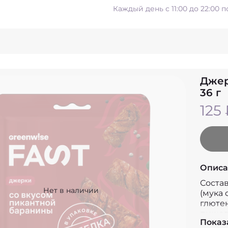
Каждый день с 11:00 до 22:00 
Джер
36 г
125
Описа
Соста
Нет в наличии
(мука
глютен
пищев
Показ
разрых