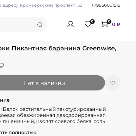
по адресу Кронверкский проспект, 53
+79956001515
0
0
0 ₽
ки Пикантная баранина Greenwise,
 ₽
Нет в наличии
ние
в: Белок растительный текстурированный
 соевая обезжиренная дезодорированная,
 пшеничный, изолят соевого белка, соль
ая, краситель красный рисовый,
ать полностью
литель- гидрокарбонат натрия Е500 (ii)), вода