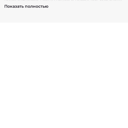
натуральный «Красный рис», соль пищевая.
Показать полностью
Продукт содержит глютен (пшеничный белок), сою
(соевый белок).
На 100 г:
Белки - 18 г
Жиры - 11 г
Углеводы - 1,8 г
Энергетическая ценность - 218 ккал