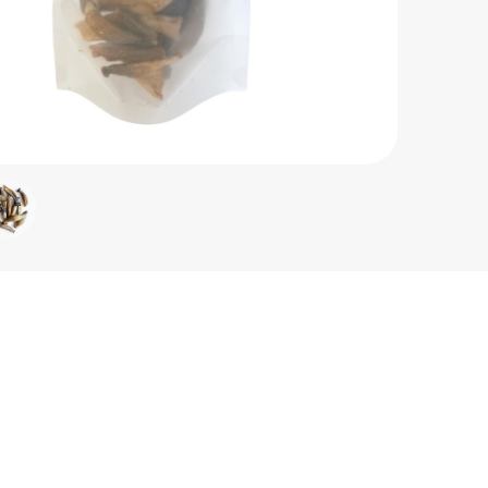
Жиры -
Углево
Энерге
Годен 