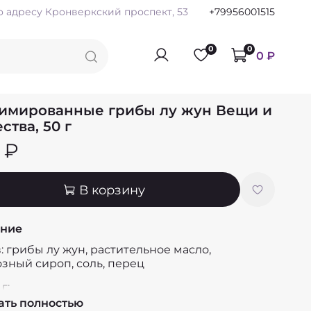
по адресу Кронверкский проспект, 53
+79956001515
0
0
0 ₽
имированные грибы лу жун Вещи и
ства, 50 г
 ₽
В корзину
ние
: грибы лу жун, растительное масло,
зный сироп, соль, перец
г:
ать полностью
 6,1 г