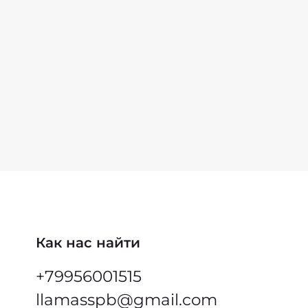
 15,4 г
ды - 73,8 г
тическая ценность - 459 ккал
до: 12.2026
Как нас найти
+79956001515
llamasspb@gmail.com