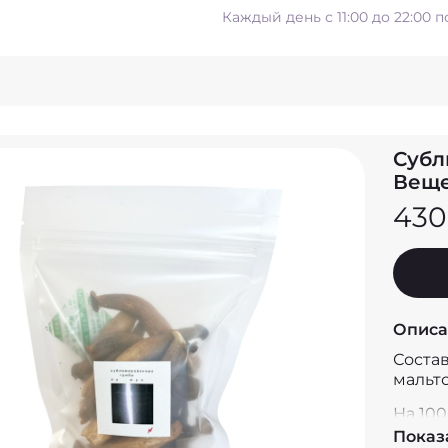
Каждый день с 11:00 до 22:00 
Субл
Веще
430
Описа
Состав
мальто
На 100 
Показ
Белки -