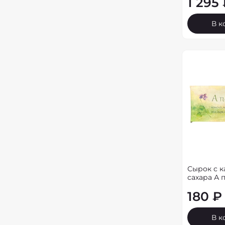
1 295
В к
Сырок с 
сахара А п
180 ₽
В к