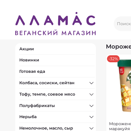
Мороже
Акции
-32%
Новинки
Готовая еда
Колбаса, сосиски, сейтан
Тофу, темпе, соевое мясо
Полуфабрикаты
Нерыба
Морожено
Немолочное, масло, сыр
маракуйя 