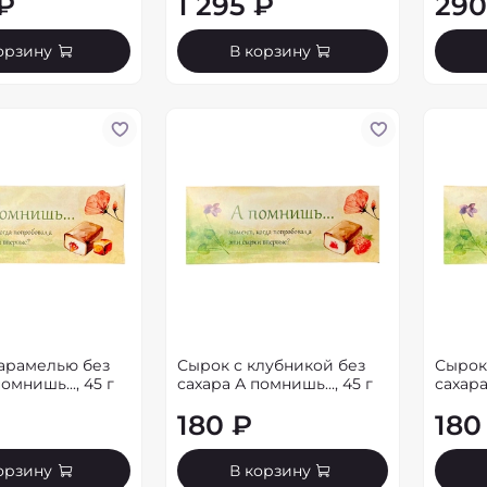
 ₽
1 295 ₽
290
орзину
В корзину
карамелью без
Сырок с клубникой без
Сырок
омнишь..., 45 г
сахара А помнишь..., 45 г
сахара
180 ₽
180
орзину
В корзину