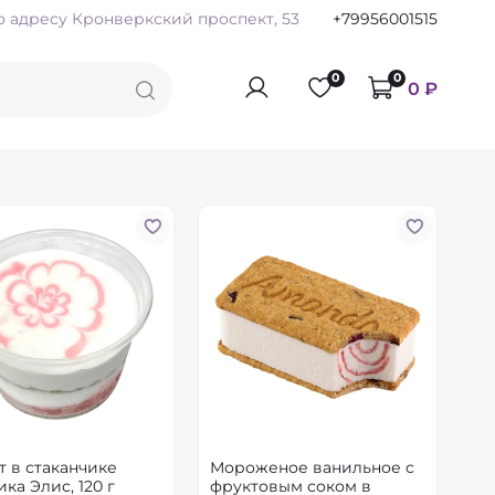
по адресу Кронверкский проспект, 53
+79956001515
0
0
0 ₽
т в стаканчике
Мороженое ванильное с
ка Элис, 120 г
фруктовым соком в