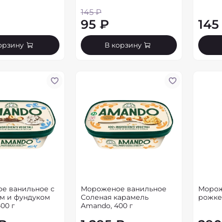
145 ₽
95 ₽
145
орзину
В корзину
е ванильное с
Мороженое ванильное
Морож
м и фундуком
Соленая карамель
рожке
00 г
Amando, 400 г