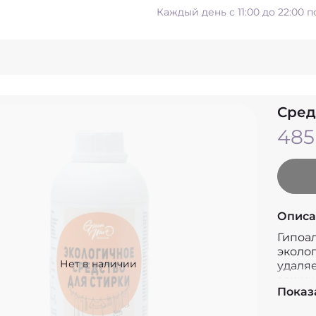
Каждый день с 11:00 до 22:00 
Сред
485
Описа
Гипоа
эколо
Нет в наличии
удаляе
защищ
Показ
налета
полно