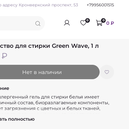
по адресу Кронверкский проспект, 53
+79956001515
0
0
0 ₽
ство для стирки Green Wave, 1 л
 ₽
Нет в наличии
ние
ллергенный гель для стирки белья имеет
гичный состав, биоразлагаемые компоненты,
т загрязнения с цветных и белых тканей,
ает стиральную машину от известкового
ать полностью
, подходит для стирки в холодной воде,
стью выполаскивается, не оставляя разводов