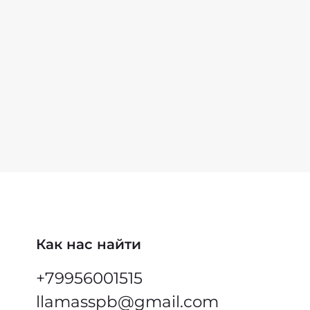
жде. Без запаха.
в: дистиллированая вода, 18% неионогенные
аурил глюкозид (из кокосового масла и
), децил глюкозид (из сахара, кукурузного
ла и кокоса), кокоглюкозид (из кокоса и
вого сахара), растительный глицерин,
нная соль, цитрат натрия (смягчает воду, эко
 фосфатов), силикат натрия (препятствует
рному осаждению загрязнений и уменьшает
сть воды), сорбат калия (антимикробный
 природный консервант).
Как нас найти
+79956001515
llamasspb@gmail.com