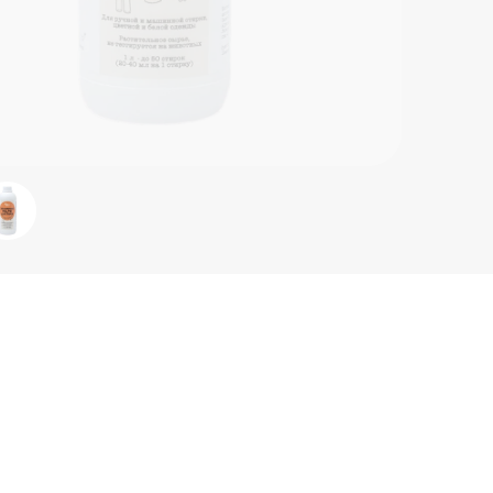
на оде
Соста
ПАВ: л
сахара
крахма
фрукто
поваре
замена
повто
жестко
агент,